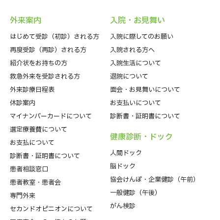
外来案内
⼊院・お⾒舞い
はじめて受診（初診）される⽅
入院に際してのお願い
再度受診（再診）される方
入院される方へ
紹介状をお持ちの⽅
入院生活について
救急外来を受診される⽅
退院について
外来診療⽇程表
⾯会・お見舞いについて
休診案内
お支払いについて
マイナンバーカードについて
診断書・証明書について
選定療養費について
健康診断・ドック
お支払について
人間ドック
診断書・証明書について
脳ドック
患者相談窓口
協会けんぽ・企業健診（午前）
患者教室・患者会
一般健診（午後）
専門外来
がん検診
セカンドオピニオンについて