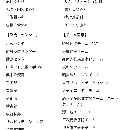
消化器外科
リハビリテーション科
乳腺・内分泌外科
歯科口腔外科
呼吸器外科
病理診断科
心臓血管外科
ゲノム診療科
【部門・センター】
【チーム医療】
がんセンター
感染対策チーム（ICT）
総合支援センター
褥瘡対策チーム
健診センター
身体的拘束最小化チーム
ロボット支援下手術部
緩和ケアチーム
集中治療部
精神科リエゾンチーム
手術部
栄養サポートチーム（NST)
看護局
メディエーターチーム
薬剤部
心不全多職種支援チーム（ハート
ケアチーム）
検査部
認知症ケアチーム
放射線部
二次骨折予防チーム
リハビリテーション部
摂食嚥下支援チーム
栄養管理部