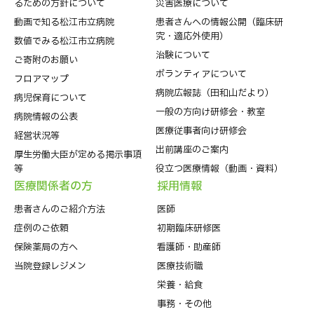
るための方針について
災害医療について
動画で知る松江市立病院
患者さんへの情報公開（臨床研
究・適応外使用）
数値でみる松江市立病院
治験について
ご寄附のお願い
ボランティアについて
フロアマップ
病院広報誌（田和山だより）
病児保育について
一般の方向け研修会・教室
病院情報の公表
医療従事者向け研修会
経営状況等
出前講座のご案内
厚生労働大臣が定める掲示事項
等
役立つ医療情報（動画・資料）
医療関係者の⽅
採⽤情報
患者さんのご紹介方法
医師
症例のご依頼
初期臨床研修医
保険薬局の方へ
看護師・助産師
当院登録レジメン
医療技術職
栄養・給食
事務・その他