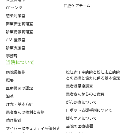
口腔ケアチーム
CEセンター
感染対策室
医療安全管理室
診療情報管理室
がん登録室
診療支援室
事務局
当院について
病院⻑挨拶
松江赤十字病院と松江市立病院
との連携と協力に係る基本協定
概要
患者満足度調査
医療機関の認定
患者さんからのご意見
沿革
がん診療について
理念・基本方針
ロボット支援手術について
患者さんの権利と責務
緩和ケアについて
倫理指針
当院の医療機器
サイバーセキュリティを確保す