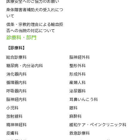
医療安全へのご協力のお願い
身体障害者補助犬の受入れにつ
いて
信条・宗教的理由による輸血拒
否への当院の対応について
診療科・部⾨
【診療科】
総合診療科
脳神経外科
糖尿病・内分泌内科
整形外科
消化器内科
形成外科
循環器内科
産婦人科
呼吸器内科
泌尿器科
脳神経内科
耳鼻いんこう科
小児科
眼科
放射線科
麻酔科
精神神経科
緩和ケア・ペインクリニック科
皮膚科
救急診療科