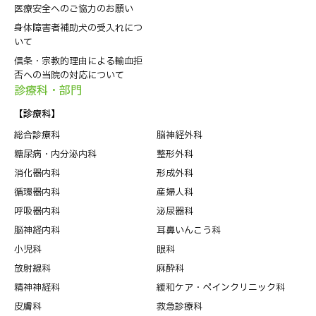
医療安全へのご協力のお願い
身体障害者補助犬の受入れにつ
いて
信条・宗教的理由による輸血拒
否への当院の対応について
診療科・部⾨
【診療科】
総合診療科
脳神経外科
糖尿病・内分泌内科
整形外科
消化器内科
形成外科
循環器内科
産婦人科
呼吸器内科
泌尿器科
脳神経内科
耳鼻いんこう科
小児科
眼科
放射線科
麻酔科
精神神経科
緩和ケア・ペインクリニック科
皮膚科
救急診療科