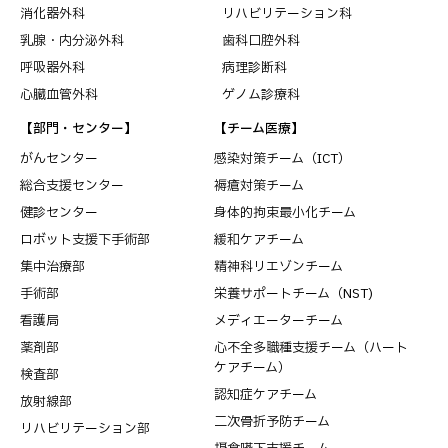
消化器外科
リハビリテーション科
乳腺・内分泌外科
歯科口腔外科
呼吸器外科
病理診断科
心臓血管外科
ゲノム診療科
【部門・センター】
【チーム医療】
がんセンター
感染対策チーム（ICT）
総合支援センター
褥瘡対策チーム
健診センター
身体的拘束最小化チーム
ロボット支援下手術部
緩和ケアチーム
集中治療部
精神科リエゾンチーム
手術部
栄養サポートチーム（NST)
看護局
メディエーターチーム
薬剤部
心不全多職種支援チーム（ハート
ケアチーム）
検査部
認知症ケアチーム
放射線部
二次骨折予防チーム
リハビリテーション部