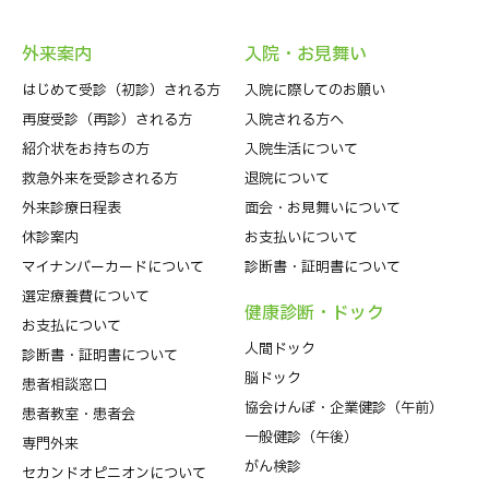
外来案内
⼊院・お⾒舞い
はじめて受診（初診）される⽅
入院に際してのお願い
再度受診（再診）される方
入院される方へ
紹介状をお持ちの⽅
入院生活について
救急外来を受診される⽅
退院について
外来診療⽇程表
⾯会・お見舞いについて
休診案内
お支払いについて
マイナンバーカードについて
診断書・証明書について
選定療養費について
健康診断・ドック
お支払について
人間ドック
診断書・証明書について
脳ドック
患者相談窓口
協会けんぽ・企業健診（午前）
患者教室・患者会
一般健診（午後）
専門外来
がん検診
セカンドオピニオンについて