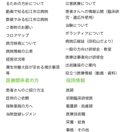
るための方針について
災害医療について
動画で知る松江市立病院
患者さんへの情報公開（臨床研
究・適応外使用）
数値でみる松江市立病院
治験について
ご寄附のお願い
ボランティアについて
フロアマップ
病院広報誌（田和山だより）
病児保育について
一般の方向け研修会・教室
病院情報の公表
医療従事者向け研修会
経営状況等
出前講座のご案内
厚生労働大臣が定める掲示事項
等
役立つ医療情報（動画・資料）
医療関係者の⽅
採⽤情報
患者さんのご紹介方法
医師
症例のご依頼
初期臨床研修医
保険薬局の方へ
看護師・助産師
当院登録レジメン
医療技術職
栄養・給食
事務・その他