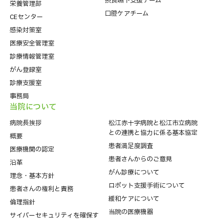
摂食嚥下支援チーム
栄養管理部
口腔ケアチーム
CEセンター
感染対策室
医療安全管理室
診療情報管理室
がん登録室
診療支援室
事務局
当院について
病院⻑挨拶
松江赤十字病院と松江市立病院
との連携と協力に係る基本協定
概要
患者満足度調査
医療機関の認定
患者さんからのご意見
沿革
がん診療について
理念・基本方針
ロボット支援手術について
患者さんの権利と責務
緩和ケアについて
倫理指針
当院の医療機器
サイバーセキュリティを確保す