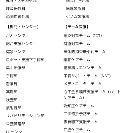
乳腺・内分泌外科
歯科口腔外科
呼吸器外科
病理診断科
心臓血管外科
ゲノム診療科
【部門・センター】
【チーム医療】
がんセンター
感染対策チーム（ICT）
総合支援センター
褥瘡対策チーム
健診センター
身体的拘束最小化チーム
ロボット支援下手術部
緩和ケアチーム
集中治療部
精神科リエゾンチーム
手術部
栄養サポートチーム（NST)
看護局
メディエーターチーム
薬剤部
心不全多職種支援チーム（ハート
ケアチーム）
検査部
認知症ケアチーム
放射線部
二次骨折予防チーム
リハビリテーション部
摂食嚥下支援チーム
栄養管理部
口腔ケアチーム
CEセンター