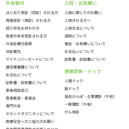
外来案内
⼊院・お⾒舞い
はじめて受診（初診）される⽅
入院に際してのお願い
再度受診（再診）される方
入院される方へ
紹介状をお持ちの⽅
入院生活について
救急外来を受診される⽅
退院について
外来診療⽇程表
⾯会・お見舞いについて
休診案内
お支払いについて
マイナンバーカードについて
診断書・証明書について
選定療養費について
健康診断・ドック
お支払について
人間ドック
診断書・証明書について
脳ドック
患者相談窓口
協会けんぽ・企業健診（午前）
患者教室・患者会
一般健診（午後）
専門外来
がん検診
セカンドオピニオンについて
医療安全へのご協力のお願い