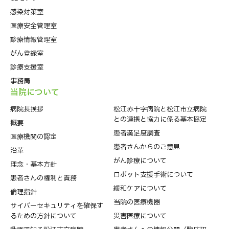
感染対策室
医療安全管理室
診療情報管理室
がん登録室
診療支援室
事務局
当院について
病院⻑挨拶
松江赤十字病院と松江市立病院
との連携と協力に係る基本協定
概要
患者満足度調査
医療機関の認定
患者さんからのご意見
沿革
がん診療について
理念・基本方針
ロボット支援手術について
患者さんの権利と責務
緩和ケアについて
倫理指針
当院の医療機器
サイバーセキュリティを確保す
るための方針について
災害医療について