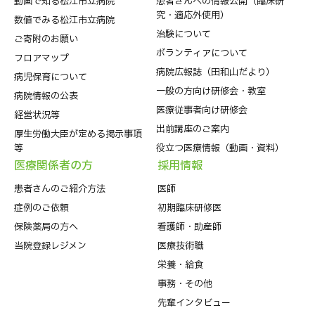
動画で知る松江市立病院
患者さんへの情報公開（臨床研
究・適応外使用）
数値でみる松江市立病院
治験について
ご寄附のお願い
ボランティアについて
フロアマップ
病院広報誌（田和山だより）
病児保育について
一般の方向け研修会・教室
病院情報の公表
医療従事者向け研修会
経営状況等
出前講座のご案内
厚生労働大臣が定める掲示事項
等
役立つ医療情報（動画・資料）
医療関係者の⽅
採⽤情報
患者さんのご紹介方法
医師
症例のご依頼
初期臨床研修医
保険薬局の方へ
看護師・助産師
当院登録レジメン
医療技術職
栄養・給食
事務・その他
先輩インタビュー