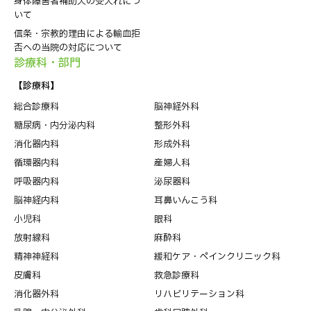
身体障害者補助犬の受入れにつ
いて
信条・宗教的理由による輸血拒
否への当院の対応について
診療科・部⾨
【診療科】
総合診療科
脳神経外科
糖尿病・内分泌内科
整形外科
消化器内科
形成外科
循環器内科
産婦人科
呼吸器内科
泌尿器科
脳神経内科
耳鼻いんこう科
小児科
眼科
放射線科
麻酔科
精神神経科
緩和ケア・ペインクリニック科
皮膚科
救急診療科
消化器外科
リハビリテーション科