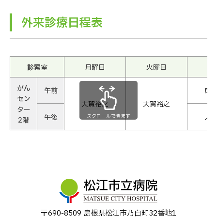
外来診療⽇程表
診察室
月曜日
火曜日
水
がん
午前
成
セン
大賀裕之
大賀裕之
ター
午後
大
スクロールできます
2階
〒690-8509 島根県松江市乃⽩町32番地1