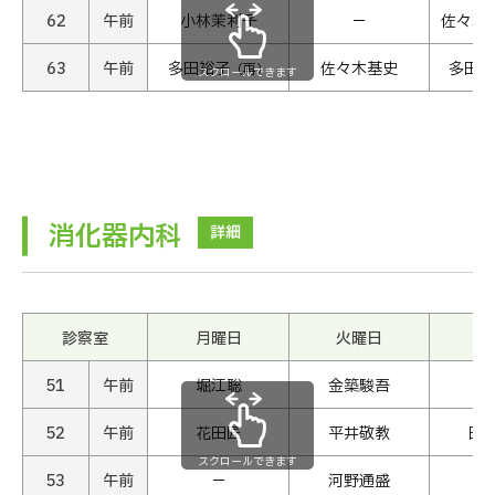
62
午前
小林茉利子
−
佐々木
63
午前
多田裕子
佐々木基史
多田裕
（再）
スクロールできます
消化器内科
詳細
診察室
月曜日
火曜日
水
51
午前
堀江聡
金築駿吾
堀
52
午前
花田匠
平井敬教
田
スクロールできます
53
午前
−
河野通盛