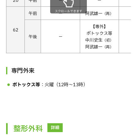
20
午前
−
−
スクロールできます
午前
−
阿武雄一
（再）
【専外】
62
ボトックス等
午後
−
中川史生
（初）
阿武雄一
（再）
専門外来
ボトックス等
：火曜（12時〜13時）
整形外科
詳細