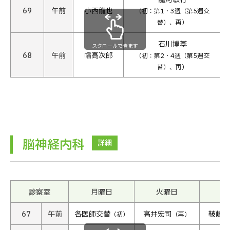
69
午前
小西龍也
（初：第1・3週（第5週交
替）、再）
石川博基
スクロールできます
68
午前
幡高次郎
（初：第2・4週（第5週交
替）、再）
脳神経内科
詳細
診察室
月曜日
火曜日
水
67
午前
各医師交替
高井宏司
鞁嶋美
（初）
（再）