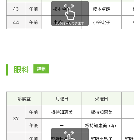
43
午前
榎本卓朗
榎本卓朗
榎
44
午前
小谷宏子
小谷宏子
小
スクロールできます
眼科
詳細
診察室
月曜日
火曜日
水
午前
板持知恵美
板持知恵美
37
午後
−
板持知恵美
（再）
午前
堅野比呂子
堅野比呂子
堅野比