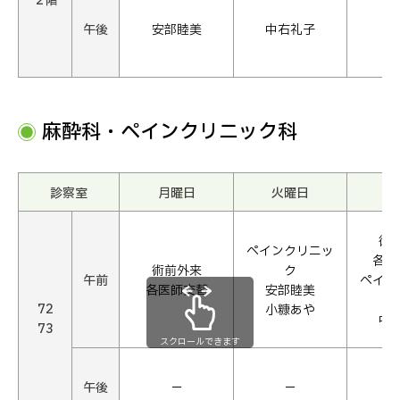
２階
午後
安部睦美
中右礼子
麻酔科・ペインクリニック科
診察室
月曜日
火曜日
水
術
ペインクリニッ
各医
術前外来
ク
午前
ペイン
各医師交替
安部睦美
72
小糠あや
中
73
スクロールできます
午後
−
−