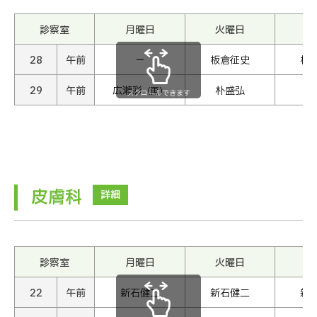
診察室
月曜日
火曜日
水
28
午前
−
板倉征史
板
29
午前
広瀬彩
朴盛弘
広
（再）
スクロールできます
皮膚科
詳細
診察室
月曜日
火曜日
水
22
午前
新石健二
新石健二
新