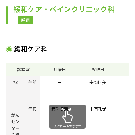
緩和ケア・ペインクリニック科
詳細
緩和ケア科
診察室
月曜日
火曜日
水
73
午前
−
安部睦美
午前
安部睦美
中右礼子
がん
セン
スクロールできます
ター