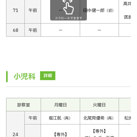
高井宏
71
午前
−
田中健一郎
健
（初）
医師交
スクロールできます
68
午前
−
−
小児科
詳細
診察室
月曜日
火曜日
水
午前
堀江航
北尾見優希
松浦宏
（再）
（再）
【専外】
24
【専外】