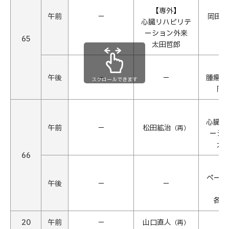
【専外】
午前
−
岡田清
心臓リハビリテ
ーション外来
65
太田哲郎
【
午後
−
−
腫瘍循
スクロールできます
岡
【
心臓リ
午前
−
松田絋治
（再）
ーシ
太
66
【
ペース
午後
−
−
各医
20
午前
−
山口直人
（再）