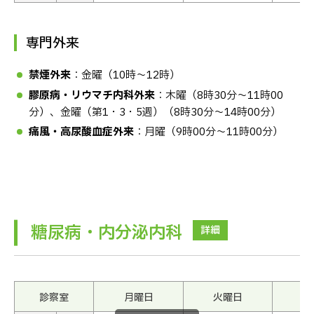
専門外来
禁煙外来
：金曜（10時〜12時）
膠原病・リウマチ内科外来
：木曜（8時30分〜11時00
分）、金曜（第1・3・5週）（8時30分〜14時00分）
痛風・高尿酸血症外来
：月曜（9時00分〜11時00分）
糖尿病・内分泌内科
詳細
診察室
月曜日
火曜日
水