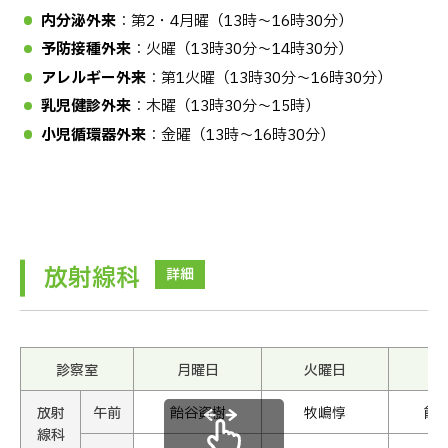
内分泌外来
：第2・4月曜（13時〜16時30分）
予防接種外来
：火曜（13時30分〜14時30分）
アレルギー外来
：第1火曜（13時30分〜16時30分）
乳児健診外来
：木曜（13時30分〜15時）
小児循環器外来
：金曜（13時〜16時30分）
放射線科
詳細
診察室
月曜日
火曜日
水
放射
午前
飴谷資樹
牧嶋惇
飴
線科