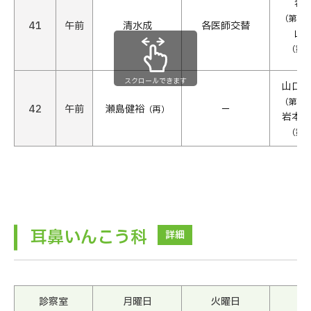
岩
（第1・
41
午前
清水成
各医師交替
山
（第4
スクロールできます
山口徳
（第1・
42
午前
瀬島健裕
−
（再）
岩本秀
（第4
耳鼻いんこう科
詳細
診察室
月曜日
火曜日
水