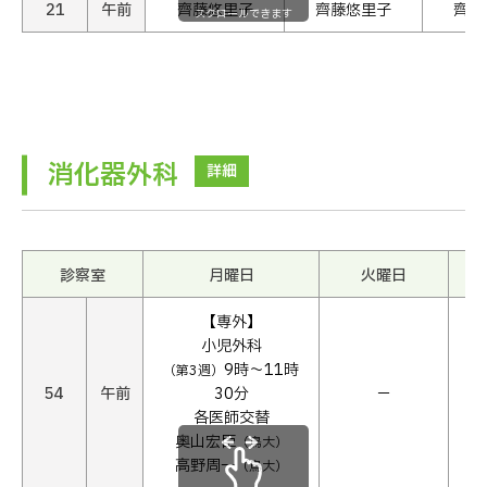
21
午前
齊藤悠里子
齊藤悠里子
齊藤
スクロールできます
消化器外科
詳細
診察室
月曜日
火曜日
【専外】
小児外科
9時〜11時
（第3週）
54
午前
30分
−
各医師交替
奥山宏臣
（鳥大）
高野周一
（鳥大）