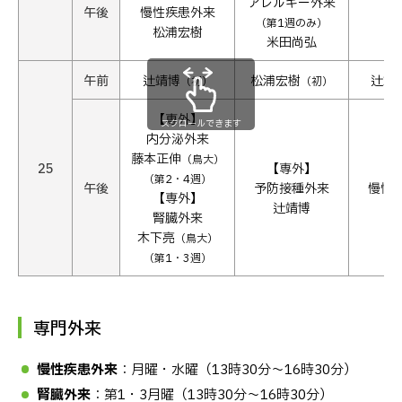
アレルギー外来
午後
慢性疾患外来
（第1週のみ）
松浦宏樹
米田尚弘
午前
辻靖博
松浦宏樹
辻靖
（初）
（初）
【専外】
スクロールできます
内分泌外来
藤本正伸
（鳥大）
25
【専外】
【
（第2・4週）
午後
予防接種外来
慢性
【専外】
辻靖博
堀
腎臓外来
木下亮
（鳥大）
（第1・3週）
専門外来
慢性疾患外来
：月曜・水曜（13時30分〜16時30分）
腎臓外来
：第1・3月曜（13時30分〜16時30分）