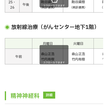
飴谷資樹
飴谷資樹
飴
25・
午後
スクロールできます
26
（病診連携）
（病診連携）
（病
放射線治療（がんセンター地下1階）
月曜日
火曜日
水
森山正浩
森山正浩
森
午前
竹内有樹
竹内有樹
竹
スクロールできます
精神神経科
詳細