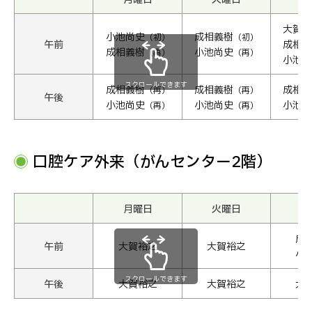
大賀裕
小池尚史
成相義樹
（初）
（初）
午前
成相義
成相義樹
小池尚史
（再）
（再）
小池尚
スクロールできます
成相義樹
成相義樹
成相義
（再）
（再）
午後
小池尚史
小池尚史
小池尚
（再）
（再）
口腔ケア外来（がんセンター2階）
月曜日
火曜日
水
成
午前
大賀裕之
大賀裕之
小
スクロールできます
午後
大賀裕之
大賀裕之
大