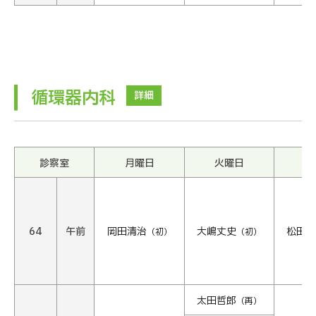
循環器内科
詳細
診察室
月曜日
火曜日
水
64
午前
岡田清治
大嶋丈史
松田絋
（初）
（初）
太田哲郎
（再）