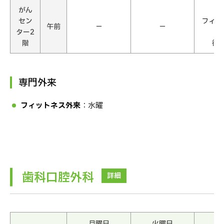
がん
【
セン
フィッ
午前
−
−
ター2
階
徳
専門外来
フィットネス外来
：水曜
歯科口腔外科
詳細
月曜日
火曜日
水