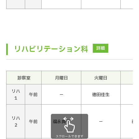
リハビリテーション科
詳細
診察室
月曜日
火曜日
水
リハ
午前
−
徳田佳生
１
リハ
午前
福永典子
−
福
２
スクロールできます