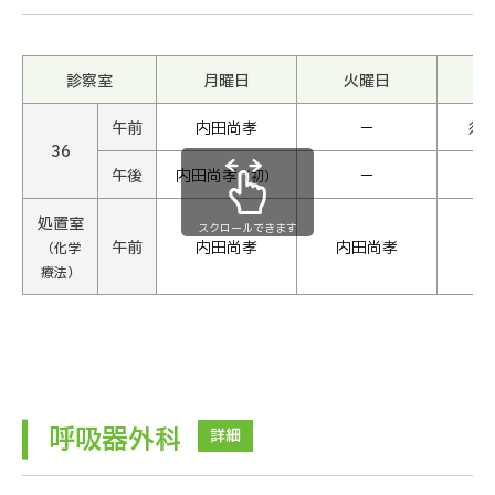
診察室
月曜日
火曜日
午前
内田尚孝
−
須
36
午後
内田尚孝
−
（初）
処置室
スクロールできます
午前
内田尚孝
内田尚孝
内
（化学
療法）
呼吸器外科
詳細