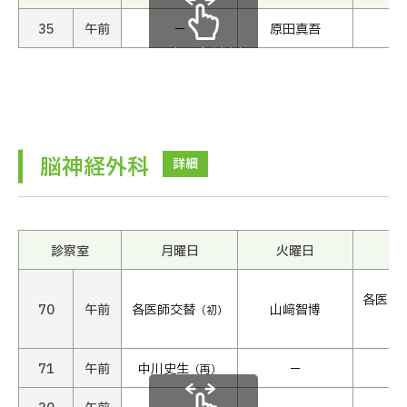
35
午前
−
原田真吾
スクロールできます
脳神経外科
詳細
診察室
月曜日
火曜日
水
各医師
70
午前
各医師交替
山﨑智博
（初）
〜
71
午前
中川史生
−
（再）