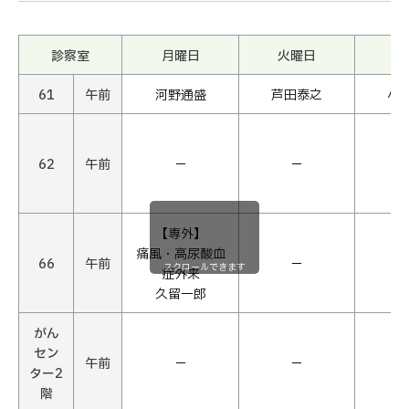
診察室
月曜日
火曜日
水
61
午前
河野通盛
芦田泰之
小
62
午前
−
−
【専外】
痛風・高尿酸血
66
午前
−
スクロールできます
症外来
久留一郎
がん
セン
午前
−
−
ター2
階