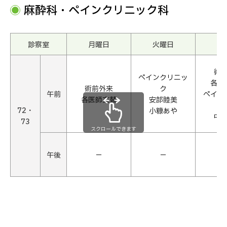
麻酔科・ペインクリニック科
診察室
月曜日
火曜日
水
術
ペインクリニッ
各医
術前外来
ク
午前
ペイン
各医師交替
安部睦美
72・
小糠あや
中
73
スクロールできます
午後
−
−