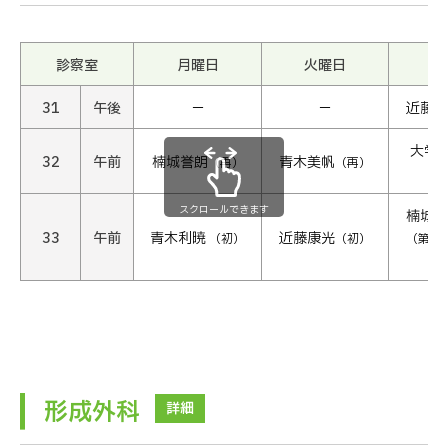
診察室
月曜日
火曜日
水
31
午後
−
−
近藤康
大学
32
午前
楠城誉朗
青木美帆
（再）
（再）
（
スクロールできます
楠城誉
33
午前
青木利暁
近藤康光
（初）
（初）
（第1・
形成外科
詳細