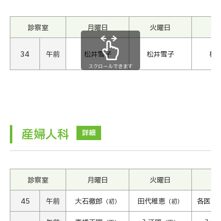
診察室
月曜日
火曜日
水
34
午前
松井雪子
松井雪子
松
スクロールできます
産婦人科
詳細
診察室
月曜日
火曜日
水
45
午前
大石徹郎
田代稚恵
各医師
（初）
（初）