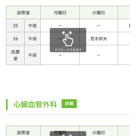
診察室
月曜日
火曜日
水
35
午前
−
−
松
36
午前
−
荒木邦夫
スクロールできます
処置
午前
−
−
室
心臓血管外科
詳細
診察室
月曜日
火曜日
水