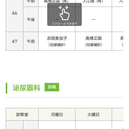
午前
高橋正国
入江隆
入江
（再）
（再）
46
午後
−
−
スクロールできます
吉岡美加子
高橋正国
各医
47
午前
（妊婦健診）
（妊婦健診）
（妊
泌尿器科
詳細
診察室
月曜日
火曜日
水