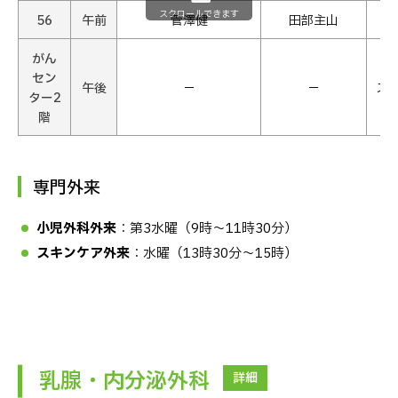
スクロールできます
56
午前
菅澤健
田部主山
がん
セン
午後
−
−
ス
ター2
階
専門外来
小児外科外来
：第3水曜（9時〜11時30分）
スキンケア外来
：水曜（13時30分〜15時）
乳腺・内分泌外科
詳細