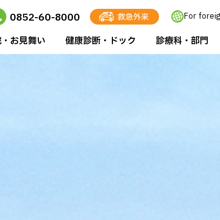
0852-60-8000
For forei
救急外来
院・お⾒舞い
健康診断・ドック
診療科・部⾨