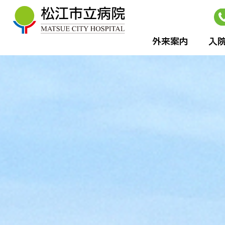
外来案内
⼊