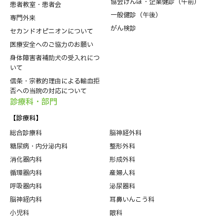
協会けんぽ・企業健診（午前）
患者教室・患者会
一般健診（午後）
専門外来
がん検診
セカンドオピニオンについて
医療安全へのご協力のお願い
身体障害者補助犬の受入れにつ
いて
信条・宗教的理由による輸血拒
否への当院の対応について
診療科・部⾨
【診療科】
総合診療科
脳神経外科
糖尿病・内分泌内科
整形外科
消化器内科
形成外科
循環器内科
産婦人科
呼吸器内科
泌尿器科
脳神経内科
耳鼻いんこう科
小児科
眼科