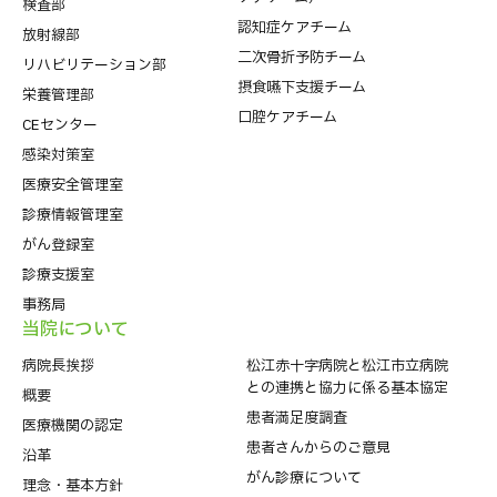
検査部
認知症ケアチーム
放射線部
二次骨折予防チーム
リハビリテーション部
摂食嚥下支援チーム
栄養管理部
口腔ケアチーム
CEセンター
感染対策室
医療安全管理室
診療情報管理室
がん登録室
診療支援室
事務局
当院について
病院⻑挨拶
松江赤十字病院と松江市立病院
との連携と協力に係る基本協定
概要
患者満足度調査
医療機関の認定
患者さんからのご意見
沿革
がん診療について
理念・基本方針