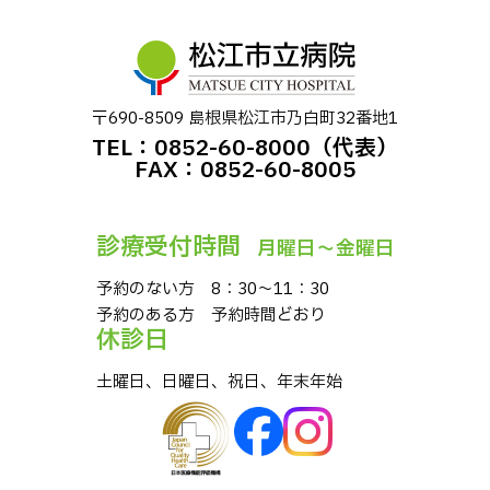
〒690-8509 島根県松江市乃⽩町32番地1
TEL：0852-60-8000（代表）
FAX：0852-60-8005
診療受付時間
⽉曜⽇〜⾦曜⽇
予約のない⽅ 8：30〜11：30
予約のある⽅ 予約時間どおり
休診⽇
⼟曜⽇、⽇曜⽇、祝⽇、年末年始