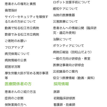
ロボット支援手術について
患者さんの権利と責務
緩和ケアについて
倫理指針
当院の医療機器
サイバーセキュリティを確保す
るための方針について
災害医療について
動画で知る松江市立病院
患者さんへの情報公開（臨床研
究・適応外使用）
数値でみる松江市立病院
治験について
ご寄附のお願い
ボランティアについて
フロアマップ
病院広報誌（田和山だより）
病児保育について
一般の方向け研修会・教室
病院情報の公表
医療従事者向け研修会
経営状況等
出前講座のご案内
厚生労働大臣が定める掲示事項
等
役立つ医療情報（動画・資料）
医療関係者の⽅
採⽤情報
患者さんのご紹介方法
医師
症例のご依頼
初期臨床研修医
保険薬局の方へ
看護師・助産師