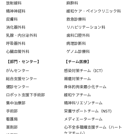
放射線科
麻酔科
精神神経科
緩和ケア・ペインクリニック科
皮膚科
救急診療科
消化器外科
リハビリテーション科
乳腺・内分泌外科
歯科口腔外科
呼吸器外科
病理診断科
心臓血管外科
ゲノム診療科
【部門・センター】
【チーム医療】
がんセンター
感染対策チーム（ICT）
総合支援センター
褥瘡対策チーム
健診センター
身体的拘束最小化チーム
ロボット支援下手術部
緩和ケアチーム
集中治療部
精神科リエゾンチーム
手術部
栄養サポートチーム（NST)
看護局
メディエーターチーム
薬剤部
心不全多職種支援チーム（ハート
ケアチーム）