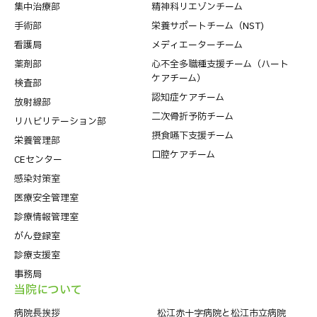
集中治療部
精神科リエゾンチーム
手術部
栄養サポートチーム（NST)
看護局
メディエーターチーム
薬剤部
心不全多職種支援チーム（ハート
ケアチーム）
検査部
認知症ケアチーム
放射線部
二次骨折予防チーム
リハビリテーション部
摂食嚥下支援チーム
栄養管理部
口腔ケアチーム
CEセンター
感染対策室
医療安全管理室
診療情報管理室
がん登録室
診療支援室
事務局
当院について
病院⻑挨拶
松江赤十字病院と松江市立病院