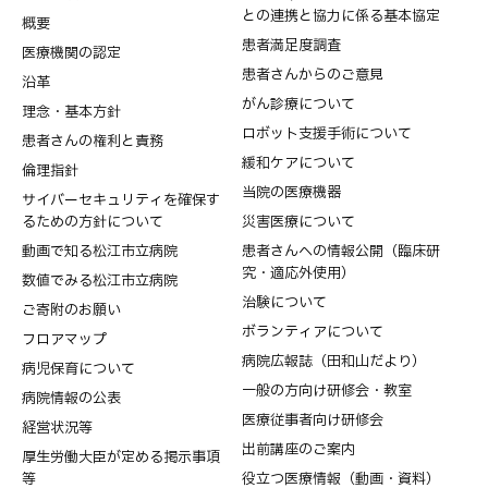
との連携と協力に係る基本協定
概要
患者満足度調査
医療機関の認定
患者さんからのご意見
沿革
がん診療について
理念・基本方針
ロボット支援手術について
患者さんの権利と責務
緩和ケアについて
倫理指針
当院の医療機器
サイバーセキュリティを確保す
るための方針について
災害医療について
動画で知る松江市立病院
患者さんへの情報公開（臨床研
究・適応外使用）
数値でみる松江市立病院
治験について
ご寄附のお願い
ボランティアについて
フロアマップ
病院広報誌（田和山だより）
病児保育について
一般の方向け研修会・教室
病院情報の公表
医療従事者向け研修会
経営状況等
出前講座のご案内
厚生労働大臣が定める掲示事項
等
役立つ医療情報（動画・資料）