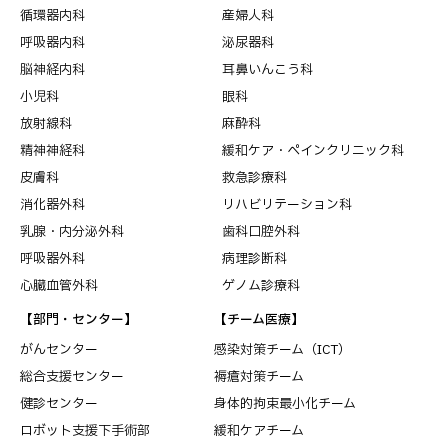
循環器内科
産婦人科
呼吸器内科
泌尿器科
脳神経内科
耳鼻いんこう科
小児科
眼科
放射線科
麻酔科
精神神経科
緩和ケア・ペインクリニック科
皮膚科
救急診療科
消化器外科
リハビリテーション科
乳腺・内分泌外科
歯科口腔外科
呼吸器外科
病理診断科
心臓血管外科
ゲノム診療科
【部門・センター】
【チーム医療】
がんセンター
感染対策チーム（ICT）
総合支援センター
褥瘡対策チーム
健診センター
身体的拘束最小化チーム
ロボット支援下手術部
緩和ケアチーム