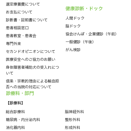
選定療養費について
健康診断・ドック
お支払について
人間ドック
診断書・証明書について
脳ドック
患者相談窓口
協会けんぽ・企業健診（午前）
患者教室・患者会
一般健診（午後）
専門外来
がん検診
セカンドオピニオンについて
医療安全へのご協力のお願い
身体障害者補助犬の受入れにつ
いて
信条・宗教的理由による輸血拒
否への当院の対応について
診療科・部⾨
【診療科】
総合診療科
脳神経外科
糖尿病・内分泌内科
整形外科
消化器内科
形成外科