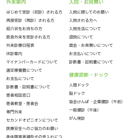
外来案内
⼊院・お⾒舞い
はじめて受診（初診）される⽅
入院に際してのお願い
再度受診（再診）される方
入院される方へ
紹介状をお持ちの⽅
入院生活について
救急外来を受診される⽅
退院について
外来診療⽇程表
⾯会・お見舞いについて
休診案内
お支払いについて
マイナンバーカードについて
診断書・証明書について
選定療養費について
健康診断・ドック
お支払について
人間ドック
診断書・証明書について
脳ドック
患者相談窓口
協会けんぽ・企業健診（午前）
患者教室・患者会
一般健診（午後）
専門外来
がん検診
セカンドオピニオンについて
医療安全へのご協力のお願い
身体障害者補助犬の受入れにつ