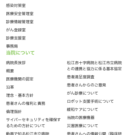
感染対策室
医療安全管理室
診療情報管理室
がん登録室
診療支援室
事務局
当院について
病院⻑挨拶
松江赤十字病院と松江市立病院
との連携と協力に係る基本協定
概要
患者満足度調査
医療機関の認定
患者さんからのご意見
沿革
がん診療について
理念・基本方針
ロボット支援手術について
患者さんの権利と責務
緩和ケアについて
倫理指針
当院の医療機器
サイバーセキュリティを確保す
るための方針について
災害医療について
動画で知る松江市立病院
患者さんへの情報公開（臨床研