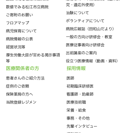
究・適応外使用）
数値でみる松江市立病院
治験について
ご寄附のお願い
ボランティアについて
フロアマップ
病院広報誌（田和山だより）
病児保育について
一般の方向け研修会・教室
病院情報の公表
医療従事者向け研修会
経営状況等
出前講座のご案内
厚生労働大臣が定める掲示事項
等
役立つ医療情報（動画・資料）
医療関係者の⽅
採⽤情報
患者さんのご紹介方法
医師
症例のご依頼
初期臨床研修医
保険薬局の方へ
看護師・助産師
当院登録レジメン
医療技術職
栄養・給食
事務・その他
先輩インタビュー