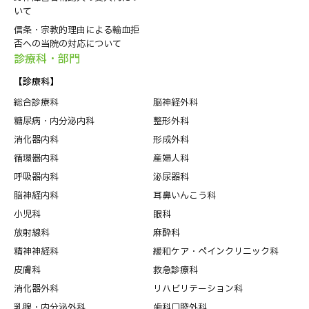
いて
信条・宗教的理由による輸血拒
否への当院の対応について
診療科・部⾨
【診療科】
総合診療科
脳神経外科
糖尿病・内分泌内科
整形外科
消化器内科
形成外科
循環器内科
産婦人科
呼吸器内科
泌尿器科
脳神経内科
耳鼻いんこう科
小児科
眼科
放射線科
麻酔科
精神神経科
緩和ケア・ペインクリニック科
皮膚科
救急診療科
消化器外科
リハビリテーション科
乳腺・内分泌外科
歯科口腔外科