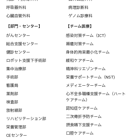
呼吸器外科
病理診断科
心臓血管外科
ゲノム診療科
【部門・センター】
【チーム医療】
がんセンター
感染対策チーム（ICT）
総合支援センター
褥瘡対策チーム
健診センター
身体的拘束最小化チーム
ロボット支援下手術部
緩和ケアチーム
集中治療部
精神科リエゾンチーム
手術部
栄養サポートチーム（NST)
看護局
メディエーターチーム
薬剤部
心不全多職種支援チーム（ハート
ケアチーム）
検査部
認知症ケアチーム
放射線部
二次骨折予防チーム
リハビリテーション部
摂食嚥下支援チーム
栄養管理部
口腔ケアチーム
CEセンター