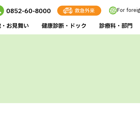
0852-60-8000
For forei
救急外来
院・お⾒舞い
健康診断・ドック
診療科・部⾨