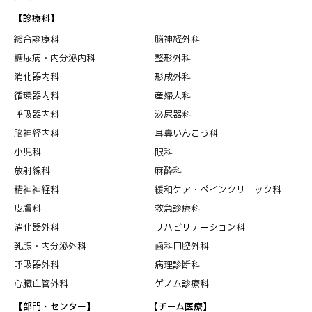
【診療科】
総合診療科
脳神経外科
糖尿病・内分泌内科
整形外科
消化器内科
形成外科
循環器内科
産婦人科
呼吸器内科
泌尿器科
脳神経内科
耳鼻いんこう科
小児科
眼科
放射線科
麻酔科
精神神経科
緩和ケア・ペインクリニック科
皮膚科
救急診療科
消化器外科
リハビリテーション科
乳腺・内分泌外科
歯科口腔外科
呼吸器外科
病理診断科
心臓血管外科
ゲノム診療科
【部門・センター】
【チーム医療】