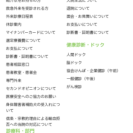
紹介状をお持ちの⽅
入院生活について
救急外来を受診される⽅
退院について
外来診療⽇程表
⾯会・お見舞いについて
休診案内
お支払いについて
マイナンバーカードについて
診断書・証明書について
選定療養費について
健康診断・ドック
お支払について
人間ドック
診断書・証明書について
脳ドック
患者相談窓口
協会けんぽ・企業健診（午前）
患者教室・患者会
一般健診（午後）
専門外来
がん検診
セカンドオピニオンについて
医療安全へのご協力のお願い
身体障害者補助犬の受入れにつ
いて
信条・宗教的理由による輸血拒
否への当院の対応について
診療科・部⾨