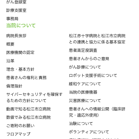
がん登録室
診療支援室
事務局
当院について
病院⻑挨拶
松江赤十字病院と松江市立病院
との連携と協力に係る基本協定
概要
患者満足度調査
医療機関の認定
患者さんからのご意見
沿革
がん診療について
理念・基本方針
ロボット支援手術について
患者さんの権利と責務
緩和ケアについて
倫理指針
当院の医療機器
サイバーセキュリティを確保す
るための方針について
災害医療について
動画で知る松江市立病院
患者さんへの情報公開（臨床研
究・適応外使用）
数値でみる松江市立病院
治験について
ご寄附のお願い
ボランティアについて
フロアマップ