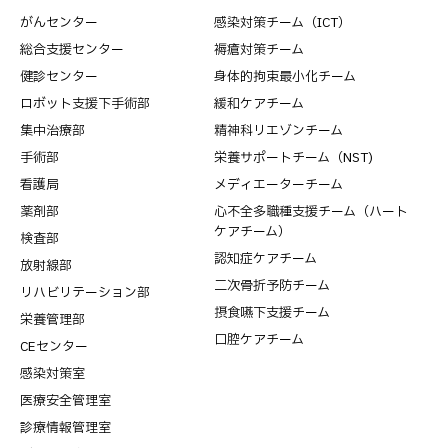
がんセンター
感染対策チーム（ICT）
総合支援センター
褥瘡対策チーム
健診センター
身体的拘束最小化チーム
ロボット支援下手術部
緩和ケアチーム
集中治療部
精神科リエゾンチーム
手術部
栄養サポートチーム（NST)
看護局
メディエーターチーム
薬剤部
心不全多職種支援チーム（ハート
ケアチーム）
検査部
認知症ケアチーム
放射線部
二次骨折予防チーム
リハビリテーション部
摂食嚥下支援チーム
栄養管理部
口腔ケアチーム
CEセンター
感染対策室
医療安全管理室
診療情報管理室