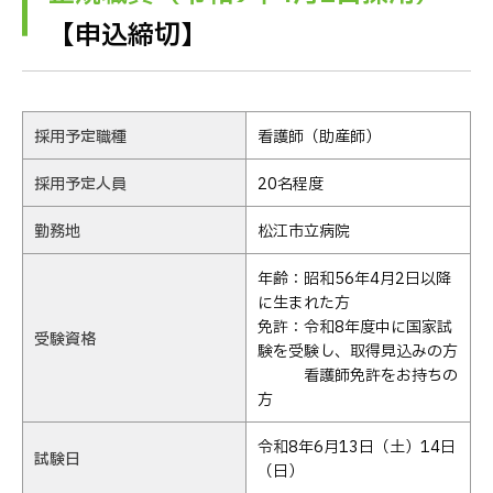
【申込締切】
採用予定職種
看護師（助産師）
採用予定人員
20名程度
勤務地
松江市立病院
年齢：昭和56年4月2日以降
に生まれた方
免許：令和8年度中に国家試
受験資格
験を受験し、取得見込みの方
看護師免許をお持ちの
方
令和8年6月13日（土）14日
試験日
（日）