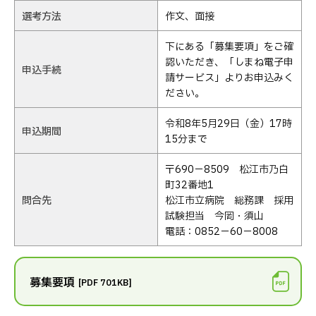
選考方法
作文、面接
下にある「募集要項」をご確
認いただき、「しまね電子申
申込手続
請サービス」よりお申込みく
ださい。
令和8年5月29日（金）17時
申込期間
15分まで
〒690－8509 松江市乃白
町32番地1
問合先
松江市立病院 総務課 採用
試験担当 今岡・須山
電話：0852－60－8008
募集要項
[PDF 701KB]