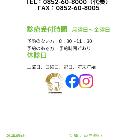
TEL：0852-60-8000（代表）
FAX：0852-60-8005
診療受付時間
⽉曜⽇〜⾦曜⽇
予約のない⽅ 8：30〜11：30
予約のある⽅ 予約時間どおり
休診⽇
⼟曜⽇、⽇曜⽇、祝⽇、年末年始
外来案内
⼊院・お⾒舞い