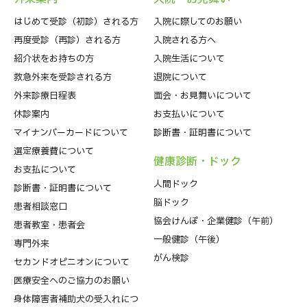
はじめて受診（初診）される⽅
入院に際してのお願い
再度受診（再診）される方
入院される方へ
紹介状をお持ちの⽅
入院生活について
救急外来を受診される⽅
退院について
外来診療⽇程表
⾯会・お見舞いについて
休診案内
お支払いについて
マイナンバーカードについて
診断書・証明書について
選定療養費について
健康診断・ドック
お支払について
人間ドック
診断書・証明書について
脳ドック
患者相談窓口
協会けんぽ・企業健診（午前）
患者教室・患者会
一般健診（午後）
専門外来
がん検診
セカンドオピニオンについて
医療安全へのご協力のお願い
身体障害者補助犬の受入れにつ