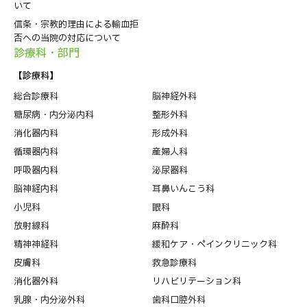
いて
信条・宗教的理由による輸血拒
否への当院の対応について
診療科・部⾨
【診療科】
総合診療科
脳神経外科
糖尿病・内分泌内科
整形外科
消化器内科
形成外科
循環器内科
産婦人科
呼吸器内科
泌尿器科
脳神経内科
耳鼻いんこう科
小児科
眼科
放射線科
麻酔科
精神神経科
緩和ケア・ペインクリニック科
皮膚科
救急診療科
消化器外科
リハビリテーション科
乳腺・内分泌外科
歯科口腔外科