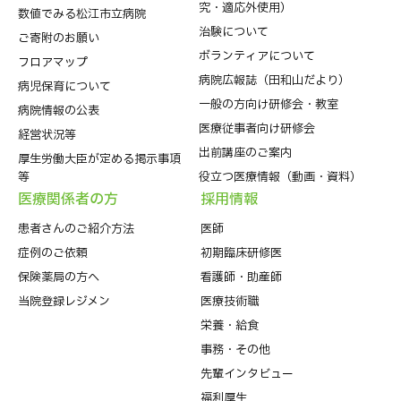
究・適応外使用）
数値でみる松江市立病院
治験について
ご寄附のお願い
ボランティアについて
フロアマップ
病院広報誌（田和山だより）
病児保育について
一般の方向け研修会・教室
病院情報の公表
医療従事者向け研修会
経営状況等
出前講座のご案内
厚生労働大臣が定める掲示事項
等
役立つ医療情報（動画・資料）
医療関係者の⽅
採⽤情報
患者さんのご紹介方法
医師
症例のご依頼
初期臨床研修医
保険薬局の方へ
看護師・助産師
当院登録レジメン
医療技術職
栄養・給食
事務・その他
先輩インタビュー
福利厚生