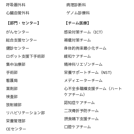
呼吸器外科
病理診断科
心臓血管外科
ゲノム診療科
【部門・センター】
【チーム医療】
がんセンター
感染対策チーム（ICT）
総合支援センター
褥瘡対策チーム
健診センター
身体的拘束最小化チーム
ロボット支援下手術部
緩和ケアチーム
集中治療部
精神科リエゾンチーム
手術部
栄養サポートチーム（NST)
看護局
メディエーターチーム
薬剤部
心不全多職種支援チーム（ハート
ケアチーム）
検査部
認知症ケアチーム
放射線部
二次骨折予防チーム
リハビリテーション部
摂食嚥下支援チーム
栄養管理部
口腔ケアチーム
CEセンター