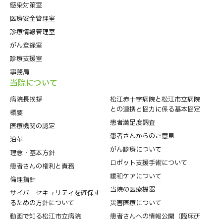
感染対策室
医療安全管理室
診療情報管理室
がん登録室
診療支援室
事務局
当院について
病院⻑挨拶
松江赤十字病院と松江市立病院
との連携と協力に係る基本協定
概要
患者満足度調査
医療機関の認定
患者さんからのご意見
沿革
がん診療について
理念・基本方針
ロボット支援手術について
患者さんの権利と責務
緩和ケアについて
倫理指針
当院の医療機器
サイバーセキュリティを確保す
るための方針について
災害医療について
動画で知る松江市立病院
患者さんへの情報公開（臨床研